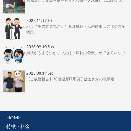
お見合いで交際希望をもらえる確率を飛躍的に上げるコツ
2023.11.17 Fri
ハライチ岩井勇気さんと奥森皐月さんの結婚はアリなのか
問題
2023.09.10 Sun
婚活がうまくいかない人は「疲れの分類」ができていない
2023.08.19 Sat
【ご成婚報告】38歳温厚IT系男子はまさかの電撃婚
HOME
特徴・料金