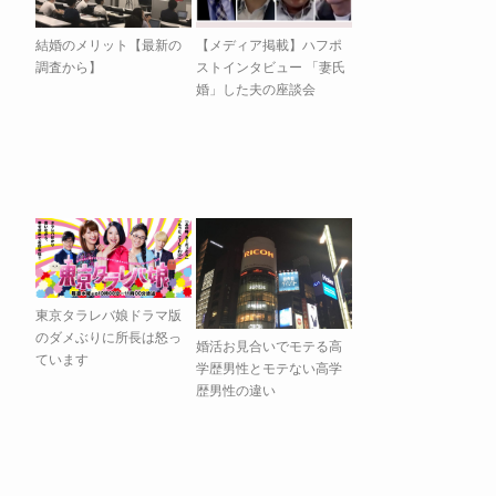
結婚のメリット【最新の
【メディア掲載】ハフポ
調査から】
ストインタビュー 「妻氏
婚」した夫の座談会
東京タラレバ娘ドラマ版
のダメぶりに所長は怒っ
婚活お見合いでモテる高
ています
学歴男性とモテない高学
歴男性の違い