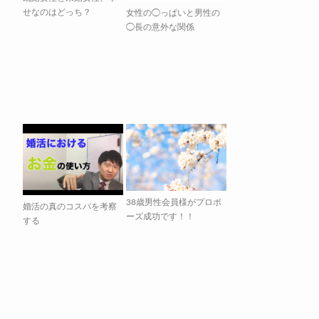
せなのはどっち？
女性の◯っぱいと男性の
◯長の意外な関係
38歳男性会員様がプロポ
婚活の真のコスパを考察
ーズ成功です！！
する