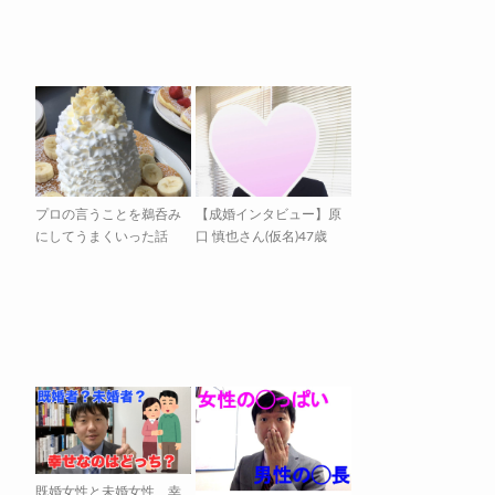
プロの言うことを鵜呑み
【成婚インタビュー】原
にしてうまくいった話
口 慎也さん(仮名)47歳
既婚女性と未婚女性、幸