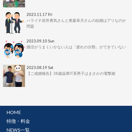
2023.11.17 Fri
ハライチ岩井勇気さんと奥森皐月さんの結婚はアリなのか
問題
2023.09.10 Sun
婚活がうまくいかない人は「疲れの分類」ができていない
2023.08.19 Sat
【ご成婚報告】38歳温厚IT系男子はまさかの電撃婚
HOME
特徴・料金
NEWS一覧