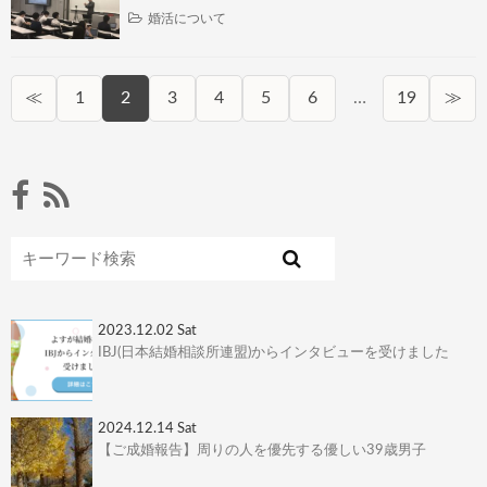
婚活について
≪
1
2
3
4
5
6
…
19
≫
2023.12.02 Sat
IBJ(日本結婚相談所連盟)からインタビューを受けました
2024.12.14 Sat
【ご成婚報告】周りの人を優先する優しい39歳男子