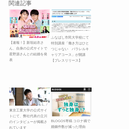
関連記事
ふなばし市民大学校にて
【速報！】新垣結衣さ
特別講座「働き方はひと
ん、自身の公式サイトで
つじゃない パラレルキ
星野源さんとの結婚を発
ャリアコース」が開講
表
【プレスリリース】
東京工業大学の公式サイ
トにて、弊社代表の立川
BLOGOS寄稿 コロナ禍で
のインタビューが掲載さ
婚姻件数が減った理由
れています