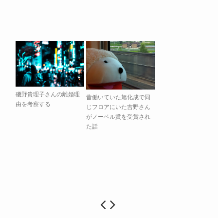
磯野貴理子さんの離婚理
昔働いていた旭化成で同
由を考察する
じフロアにいた吉野さん
がノーベル賞を受賞され
た話