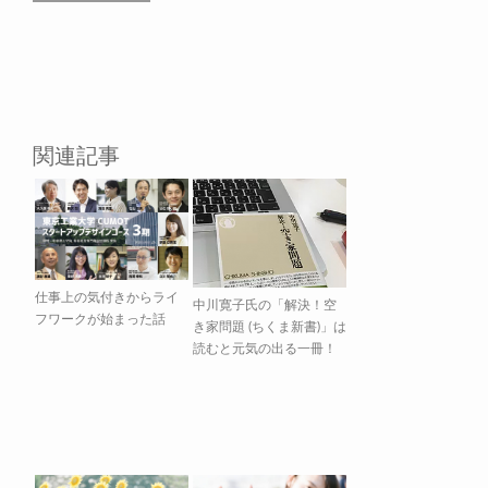
関連記事
仕事上の気付きからライ
中川寛子氏の「解決！空
フワークが始まった話
き家問題 (ちくま新書)」は
読むと元気の出る一冊！