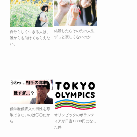
結婚したらその先の人生
自分らしく生きる人は、
ずっと寂しくないのか
誰からも助けてもらえな
い。
低学歴低収入の男性を尊
敬できないのは◯◯だか
オリンピックのボランテ
ら
ィアが日当1,000円になっ
た件